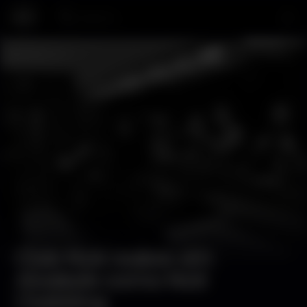
Search…
Drinking
Club Noir reabre em
Alvalade como Noir
Clubbing