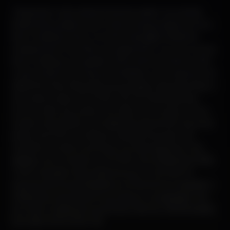
“Depois de muito atraso (é sempre assim com obras)
finalmente podemos anunciar a inauguração do novo
Noir Clubbing”, lê-se no evento da página oficial de
Facebook do Club Noir que agora tem um novo nome,
Noir Clubbing. A morada é a Rua António Patrício, 13B,
muito próximo do Popular Alvalade, outra casa do rock
alfacinha. Para a festa de inauguração, esta sexta-feira, o
som está a cargo do DJ Elfo e do DJ Exploding Boy
(numa noite que pode ir do indie rock e post punk ao
metal e industrial) e a entrada são apenas 3€. As portas
abrem às 23.00, a música só vai parar às quatro da
manhã e o mesmo acontece na noite seguinte, a de
sábado, que contará com DJ Elfo, Hex & Bakteria e Billy
I-Doll nos pratos. Recordamos que o Club Noir foi
expulso da Rua da Madalena no final do ano passado e
a festa de encerramento aconteceu na passagem de
ano. Noir Clubbing: Rua António Patrício, 13B (Alvalade).
Sex-Sáb 23.00-04.00. 3€