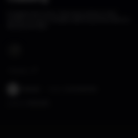
A espera terminou. Esta terça-feira o Noir
revelou a nova morada e abre as portas dentro
de poucos dias.
Popular
Wikinight
Posted on
04-03-2020 12:34
Updated on
06-08-2026