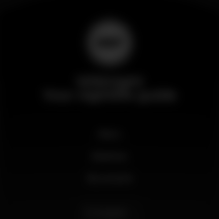
Wikinight
Your nightlife guide
News
Business
My account
English