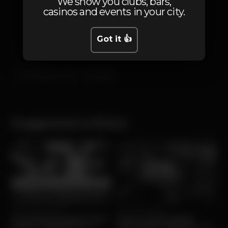
We show you clubs, bars,
casinos and events in your city.
Got it 👍
noirclubbing
bar
alvalade
Suggested articles
Wed, 24/12 • Drinking
Fri, 17/10 • Drinking
Os melhores bares para
Como evitar gastar
beber cocktails em
demasiado dinheiro na