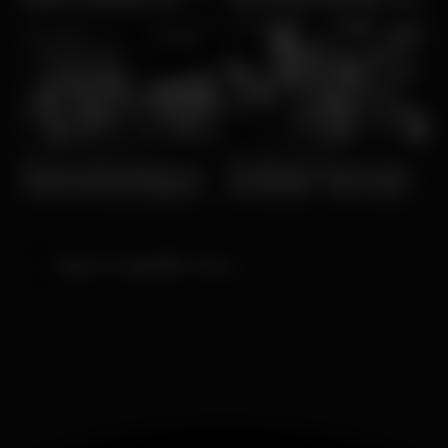
Lisboa
noite
Tue, 15/07 • Drinking
Mon, 21/10 • Drinking
Preços das bebidas no
As Bebidas Mais Fortes
CUÁ CUÁ Club, Algarve
do Mundo - com mais
álcool
Back to nightlife news