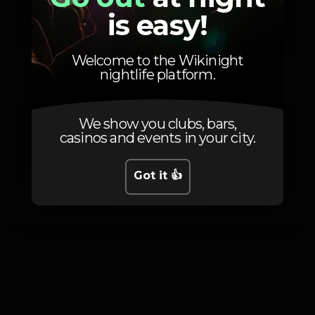
is easy!
Welcome to the Wikinight
nightlife platform.
Cati Freitas
We show you clubs, bars,
casinos and events in your city.
Got it 👍
Photos