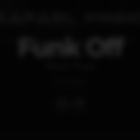
Funk Off
Disco
Look
Event ended