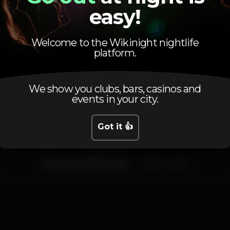
easy!
Welcome to the Wikinight nightlife
platform.
Schedule
We show you clubs, bars, casinos and
events in your city.
Got it 👍
Thursday, 30/05, 2019
23:55 - 04:00