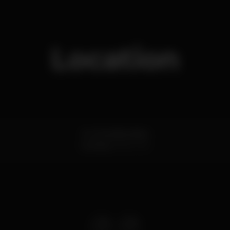
Location
Av. Sá da Bandeira
Coimbra
3000-031