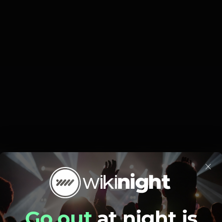
eira vamos ter mais uma edição Funk-Off! As últimas vezes for
×
não vais querer perder! ?
Pista de dança
DJ
Go out
at night is