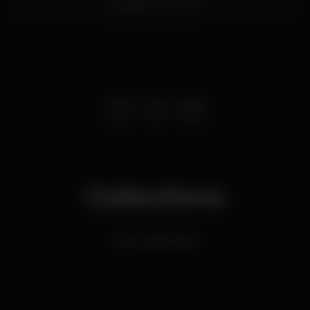
Coimbra
3040-193
Collections
Cozy winter bars