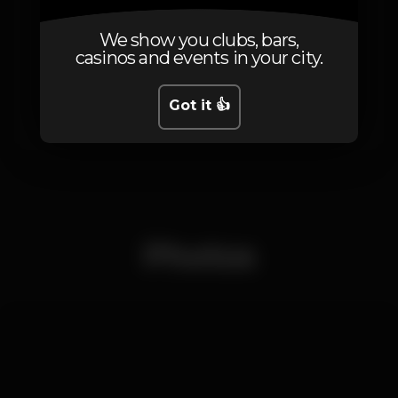
2ª Plateia
10
Maiores de 65 anos
We show you clubs, bars,
2ª Plateia
casinos and events in your city.
10
Grupos de 10 ou mais
pessoas
Got it 👍
2ª Plateia
Photos