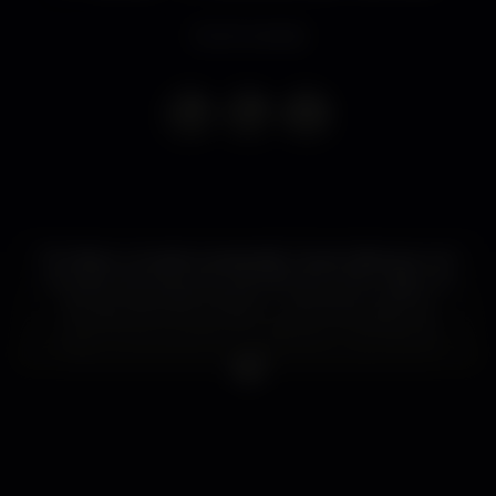
Event ended
10 mãos e um piano preparado. Quem diria que um
conceito que teve, por exemplo, em John Cage um
dos seus grandes criativos - o de intervir sobre a
mecânica sonora do piano através da adição de
objetos a ele estranhos - poderia ter uma vida tão
diferente? É essa a proposta dos brasileiros da
PianOrquestra, grupo singular que toma o piano
como um quase infinito universo de possibilidades.
O Globo nomeou o seu espetáculo como um dos
melhores do ano e o histórico João Bosco, que fez
uma digressão dedicada a Pixinguinha com a
PianOrquestra, descreveu-os como "uma surpresa"