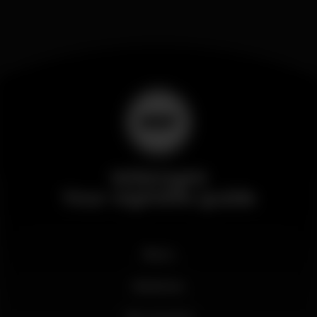
Wikinight
Your nightlife guide
News
Business