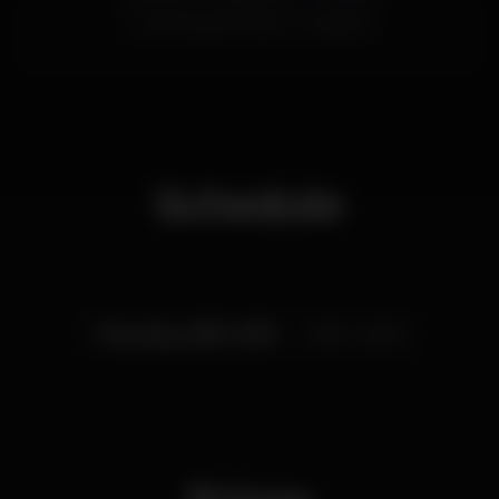
ConventoSaoFrancisco
orquestra
Schedule
Thursday, 08/11, 2018
21:30 - 23:00