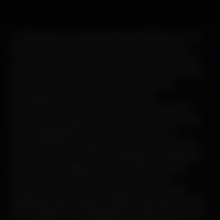
O Messenger do Facebook está agora disponível com
aplicação independente para computadores que
corram os sistemas operativos Windows e MacOS. Até
agora os utilizadores do Messenger tinham de recorrer
ao browser para comunicar com os amigos via
mensagens escritas, chamadas de voz ou
videoconferência. Com a nova aplicação, passa a ser
possível usar o Messenger do Facebook diretamente,
sem necessidade de browser. De acordo com o
comunicado da Facebook, no último mês houve um
aumento superior a 100% na utilização do Messenger
para fazer chamadas de voz e de vídeo através de
browser. A empresa não menciona se foi este
crescimento que levou ao lançamento da versão
Messenger para Windows e MacOS, mas este tem sido
um mercado em forte agitação nas últimas semanas e