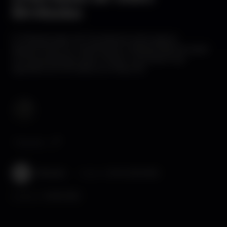
ilimitadas
O Messenger do Facebook está agora
disponível com aplicação independente para
computadores que corram os sistemas
operativos Windows e MacOS.
Popular
Wikinight
Posted on
03-04-2020 16:02
Updated on
05-08-2026