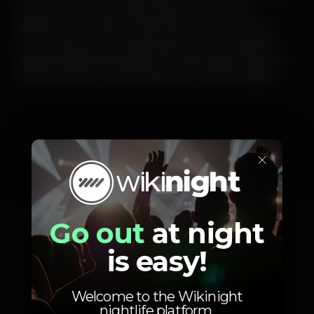
que veio dar muito mais protagonismo a outras
plataformas de videoconferência, como o Zoom e o
House Party. Esta nova aplicação com chamadas de
vídeo ilimitadas já está disponível para descarregar na
Windows Store e na Mac App Store. Descarrega já! :)
×
Go out
at night
is easy!
Welcome to the Wikinight
nightlife platform.