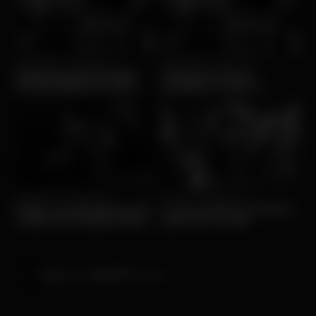
Wed, 06/08 • Community
Wed, 06/08 • Community
Albufeira: Alcohol Ban
Venda de álcool
and No Bikinis on the
proibida à noite e
Streets!
biquínis fora das ruas
em Albufeira
Tue, 08/07 • Community
Fri, 20/12 • Community
Entrar na discoteca com
O que vestir no inverno
cartão de cidadão falso
para sair à noite
Back to nightlife news