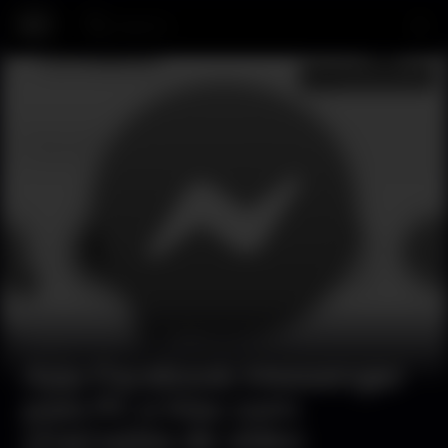
Search…
Community
App Facebook Messenger
para PC e Mac com
chamadas de vídeo