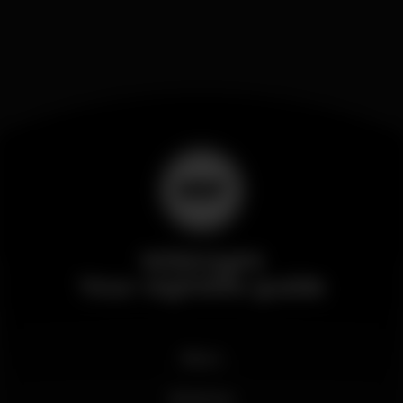
Wikinight
Your nightlife guide
News
Business