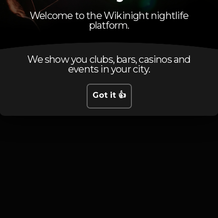
Welcome to the Wikinight nightlife
platform.
Updated on
07-08-2026
We show you clubs, bars, casinos and
events in your city.
Got it 👍