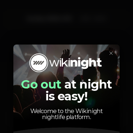
Sunday, 18/08, 2019
23:55 - 06:00
×
Artists
Go out
at night
is easy!
Studio Bros
Kelly Veiga
Nadya
Welcome to the Wikinight
DJ Midler
DJ Netcha
DJ Mario
nightlife platform.