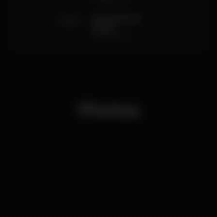
500
Mesas Beach
Inside
consumíveis
Photos