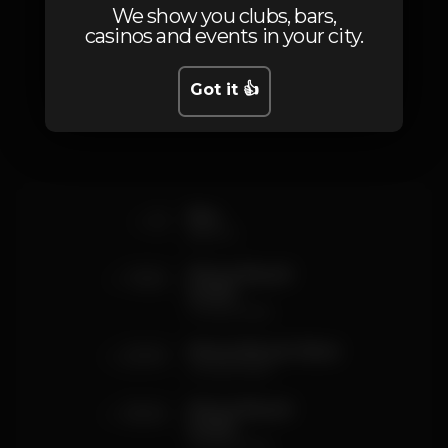
We show you clubs, bars,
casinos and events in your city.
Prices
Got it 👍
0
Elas
até à 1h
100
Mesas Beach
Inside
consumíveis
200
Mesas Beach Silver
consumíveis
300
Mesas Beach
Inside
consumíveis