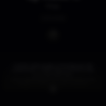
Bar
Event ended
A melhor noite na praia, um Domingo que não
podes perder... O Verão mais quente da tua vida,
com uma junção única...
Como e dia de festejos e de muita emoção iremos
festejar o 7º aniversario da AC Produções.
O cartaz é recheado de boa música!
? Selecção rigorosa