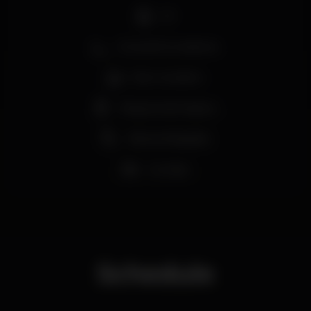
DJ
Zona de fumadores
Bar completo
Máquina de tabaco
Vista privilegiada
Lounge
Schedule