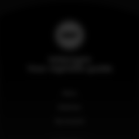
Wikinight
Your nightlife guide
News
Business
My account