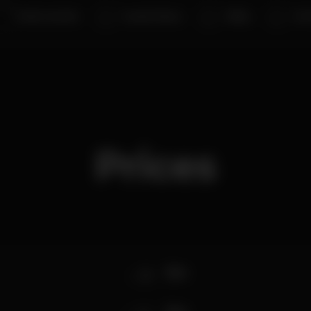
Pedro Garrido
Duarte Faísca
Nikky
MC 
Prices
8
Elas
-