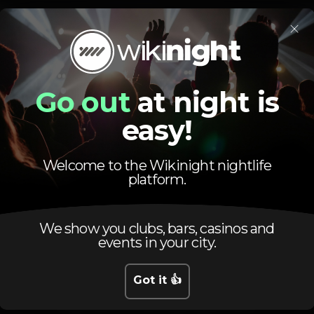
rita a maiores de 16 anos/proibido o consumo de álcool a menor
×
Estás preparado para a segunda temporada?
Go out
at night is
DJ
Wi-fi
easy!
antos
bolero
BoleroClubLisboa
BoleroLisbon
BoleroFridays
unr
Welcome to the Wikinight nightlife
platform.
We show you clubs, bars, casinos and
events in your city.
Schedule
Got it 👍