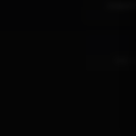
Entrada rest
lisboa
s