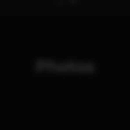
12
Eles
-
Photos