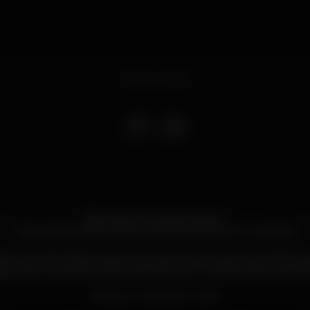
Event ended
Não estavam à espera desta...
Pois é estamos de volta e para parar Lisboa por completo!
om a #UnReal events vão trazer de volta as tuas melhores se
bituado mas ainda melhor, este ano com muitas mais surpresas 
Este ano vai superar tudo!