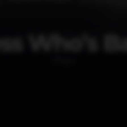
ss Who’s B
Disco