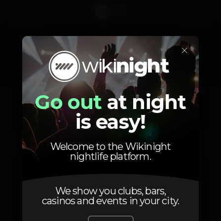
DJ
×
Schedule
Go out
at night
is easy!
Friday, 26/07, 2024
21:30 - 06:00
Welcome to the Wikinight
nightlife platform.
We show you clubs, bars,
casinos and events in your city.
Artists