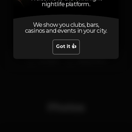
nightlife platform.
Artists
We show you clubs, bars,
casinos and events in your city.
Got it 👍
Urso Bardo
Riding a Meteor
Photos