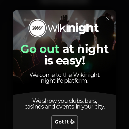
×
Monday, 12/02, 2018
23:00 - 06:00
Go out
at night
is easy!
Artists
Welcome to the Wikinight
nightlife platform.
We show you clubs, bars,
casinos and events in your city.
ALEKZ
Dave Oak
Got it 👍