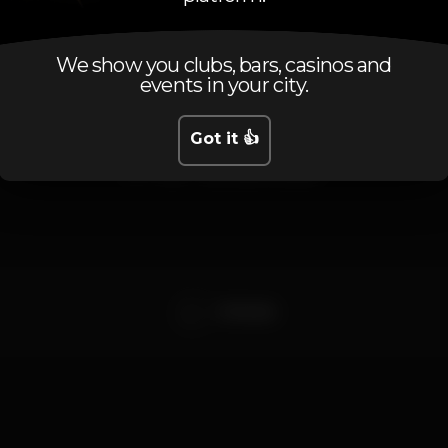
We show you clubs, bars, casinos and
events in your city.
Artists
Got it 👍
DJ Kkubb