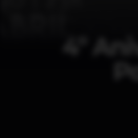
4º Ani
Po