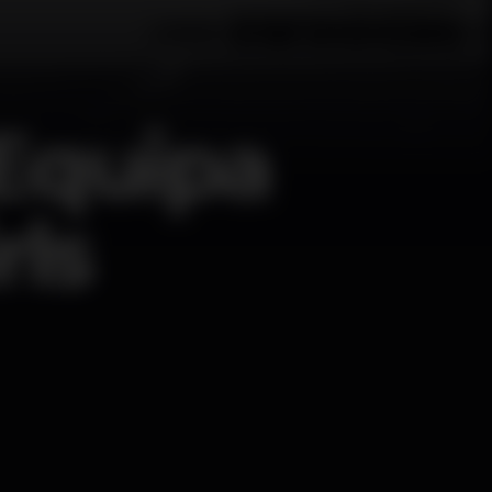
 Equipa
rls