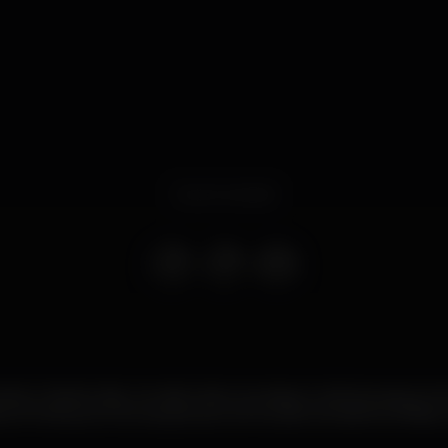
Event ended
bril o Shelter Bar convida todos os amigos e clientes para jun
sboa Poolboys & Girls, equipa que somos patrocinadores oficiais