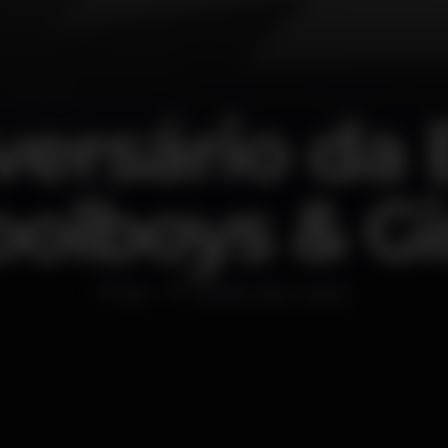
versário da
olboys & Gi
Bar
Shelter Bar Lisboa