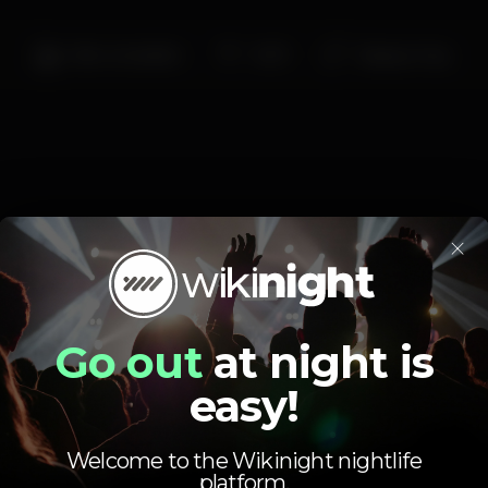
Bar completo
Wi-fi
Espaço Gay
×
Schedule
Go out
at night is
easy!
Saturday, 06/04, 2019
23:00 - 03:00
Welcome to the Wikinight nightlife
platform.