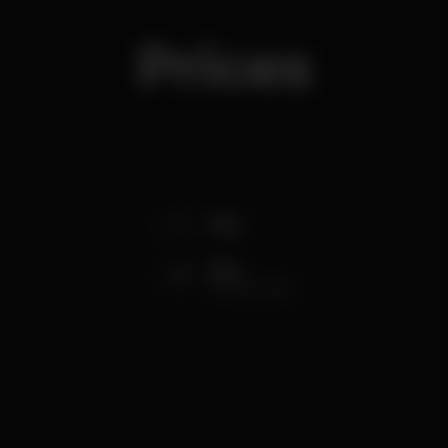
Prices
0
Elas
8
Eles
Consumiveis