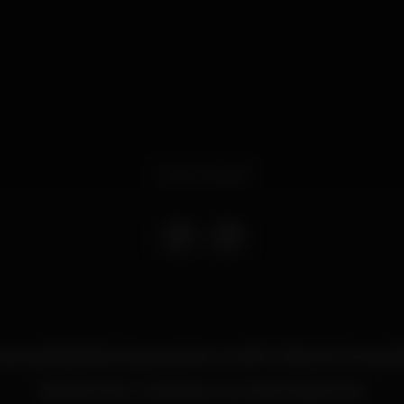
Event ended
ana as festas Revival apresentam a melhor festa de Carnaval d
Esperamos por vocês para uma noite inesquecível.