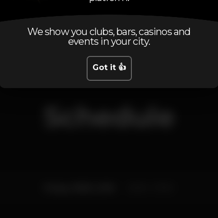
RevivalFridays
somostodosrevival
renasceconnosco
We show you clubs, bars, casinos and
events in your city.
Got it 👍
Schedule
Friday, 09/02, 2018
23:00 - 07:00