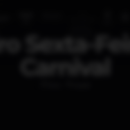
ro Sexta-Fei
Carnival
Disco
Krystal