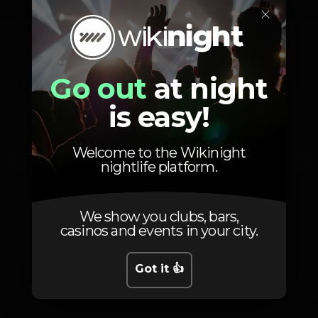
Prices
×
Go out
at night
16
Entrada
até lotação existente
is easy!
21
Entrada
quando os bilhetes de €16
terminarem
Welcome to the Wikinight
nightlife platform.
We show you clubs, bars,
casinos and events in your city.
Photos
Got it 👍