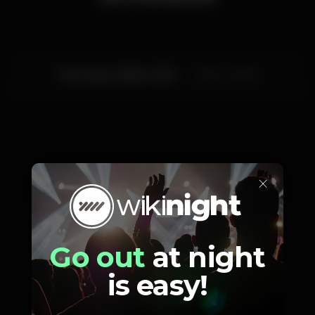
Thursday, 20/06, 2019
23:45 - 06:00
Artists
×
Go out
at night
Black Coffee
Yen Sung
Themba
is easy!