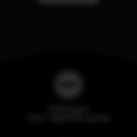
Wikinight
Your nightlife guide