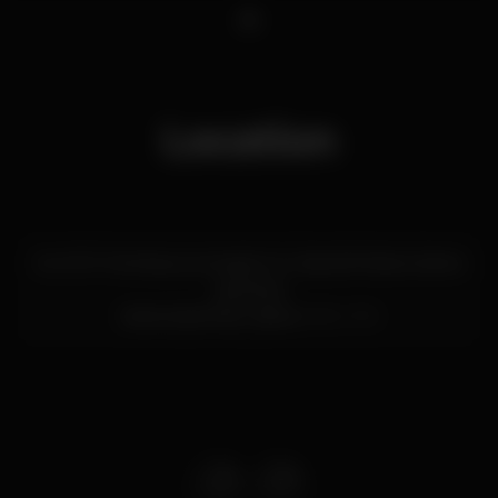
1
Location
Av. Inf. D. Henrique, armazém A, Cais da Pedra a Santa
Apolónia
Santa Apolónia,
Lisboa
1950-376