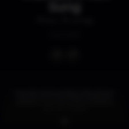
Sung
Disco
Lux Frágil
Event ended
A ascensão meteórica de Black Coffee não foi por
acaso: fez-se com muito trabalho, dedicação e
criatividade. Uma estreia há muito aguardada. Na
Disco, com THEMBA.
Bilhetes à venda apenas na noite do evento.