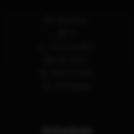
Pista de dança
DJ
Zona de fumadores
Bar completo
Máquina de tabaco
Vista privilegiada
Schedule