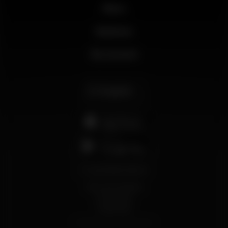
News
Business
My account
English
support@wikinight.eu
Terms and Conditions
Privacy Policy
Cookie Policy
© 2026 Wikinight. All rights reserved