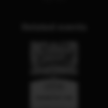
Related events
wednesday
26 aug 23:00
SUMMER FEST 2026
Localização Secreta - Por anunciar