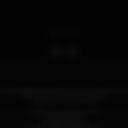
Event ended
da-feira, chega a tão aguardada noite de Carnaval! Cascais sai
CARNAVAL DA VILA no TAJ CLUB Cascais!
Aqui dançamos até de manhã!
Entradas com guest-list até à 01h00:
► Elas Entrada livre.
► Eles 6€ Consumíveis.