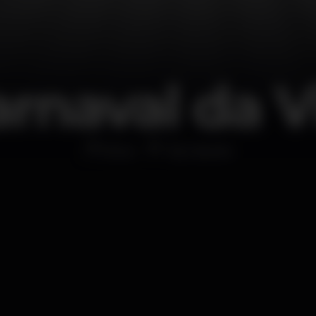
rnaval da V
Disco
Taj Cascais