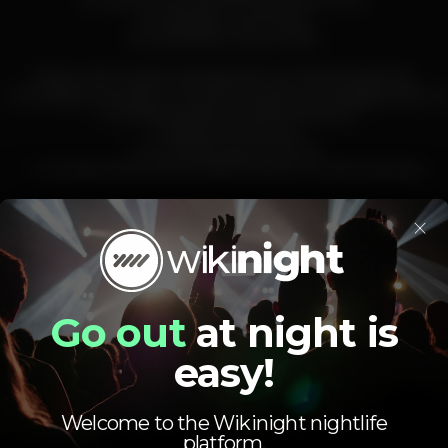
Entrada com guest-list depois da 01h00:
► Elas 6€ Consumíveis.
► Eles 8/10€ Consumíveis.
Reserva de mesas e garrafas deve ser feita através de:
✧ Mensagem privada ou email para tajclubcascais@gmail.co
✧ Entrada sujeita ao critério da porta
✧ Maiores de 18 anos
✧ Prioridade para guest-list.
✧ Garrafas 70€ Serviço / 90€ Premium / 120€ Especiais
×
Pista de dança
DJ
Zona de fumadores
Wi-fi
Go out
at night is
easy!
tajclub
taj
tajclubcascais
Welcome to the Wikinight nightlife
platform.