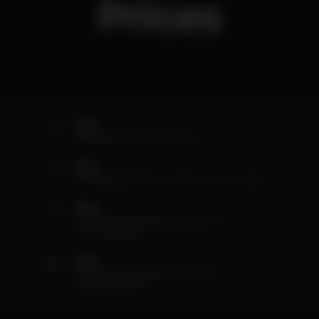
Prices
0
Elas
com guest-list até à 01h00
6
Eles
com guest-list até à 01h00 (consumíveis)
6
Elas
com guest-list depois da 01h00
(consumíveis)
10
Eles
com guest-list depois da 01h00
(consumíveis)