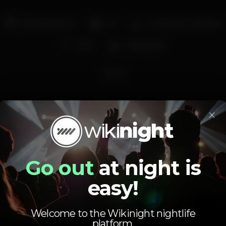
Pista de dança
DJ
Zona de fumadores
Wi-fi
Acesso fácil
jezebel
×
Go out
at night is
Schedule
easy!
Welcome to the Wikinight nightlife
platform.