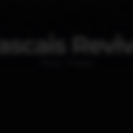
ascais Reviv
Disco
Jézebel