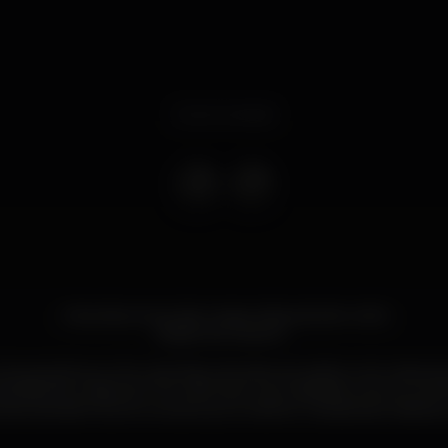
Event ended
A banda sonora das nossas vidas está de volta!
Edição de Janeiro!´
a gerações ao ritmo de êxitos de diversos estilos e de várias é
écadas douradas de 70's e 80's até a actualidade, porque cam
endo também bons momentos é a melhor maneira de celebrar a