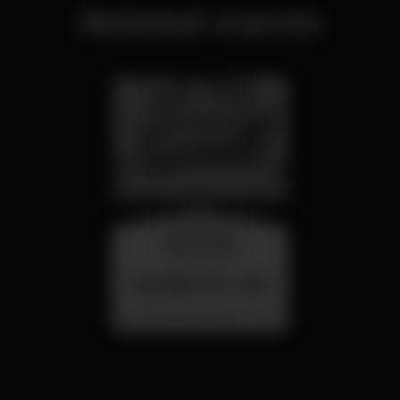
Related events
wednesday
26 aug 23:00
SUMMER FEST 2026
Localização Secreta - Por anunciar