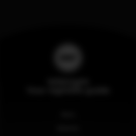
Wikinight
Your nightlife guide
News
Business