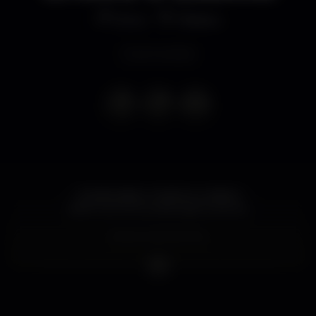
Disco
Plateau
Event ended
CHEIRA BEM, CHEIRA A LISBOA
SANTOS POPULARES @ PLATEAU
Dress Code: Be Chic
Todos os eventos no Facebook são meramente
informativos.
A entrada no espaço PLATEAU está sujeita ao
critério de porta com a condicionante da lotação do