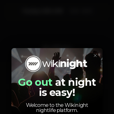
Tuesday, 12/06, 2018
23:45 - 06:00
Artists
×
Go out
at night
DJ João Alegria
is easy!
Welcome to the Wikinight
nightlife platform.