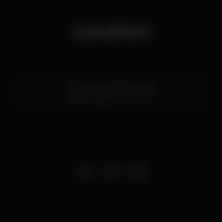
Location
Rua escadinhas da praia
Santos,
Lisboa
1200-769