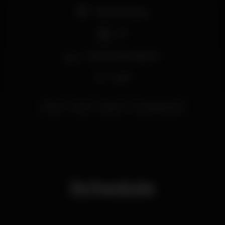
Pista de dança
DJ
Zona de fumadores
Wi-fi
lisboa
santos
plateau
santospopulares
Schedule