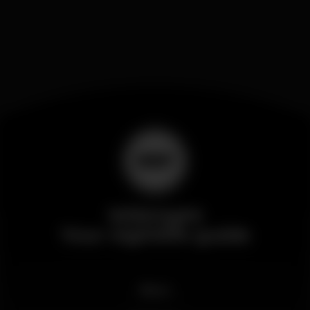
Wikinight
Your nightlife guide
News