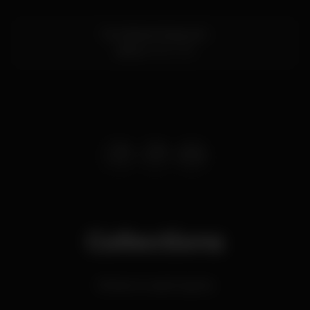
Rua Barata Salgueiro
Lisboa
1269-059
Collections
Where to watch sports