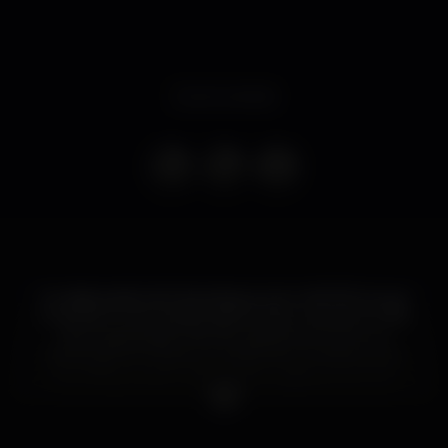
Event ended
A colaboração da Cinemateca com o MOTELX, que
é também uma colaboração Júnior, resulta no mês
de programação das oito sessões ao ar livre na
Esplanada 39 Degraus, reeditando a iniciativa que,
em 2005, ocupou este mesmo espaço com um
Ciclo dedicado a zombies. Em 2018, partindo do
bicentenário da publicação do clássico da literatura
de terror gótico Frankenstein: or the Modern