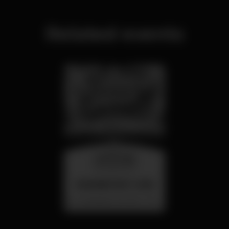
Related events
wednesday
26 aug 23:00
SUMMER FEST 2026
Localização Secreta - Por anunciar