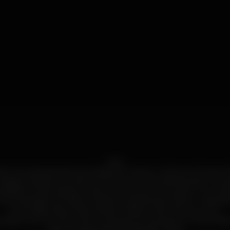
Viva,
er que apresentamos as Noites Contacto no B.Leza Clubee (Cais
 espaço à beira-rio onde os ritmos e a música africana são uma p
ataforma de artistas, músicos e DJ’s que convergem num espírit
 sua vibração. As noites Contacto caracterizam-se por “noites
como dizia Vinicius de Moraes “a vida é a arte do encontro”.
 (jazz, soul e funk), o afro e a bossa nova propomo-nos embel