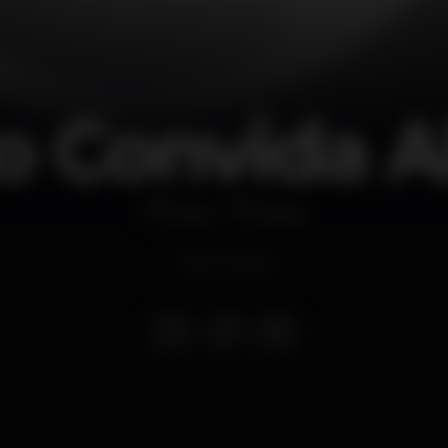
o Convida 
Disco
B.leza
Event ended