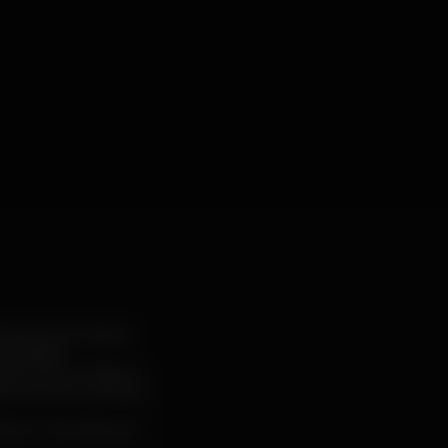
 Gás 1, ao Cais do
rioridade.
o livre e criativo e
 do encontro”, porque
ezar, uma noite por