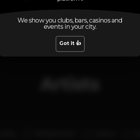
We show you clubs, bars, casinos and
Thursday, 19/07, 2018
22:00 - 04:00
events in your city.
Got it 👍
Artists
Contacto
Alibombo percusión
DJ Johnny
DJ