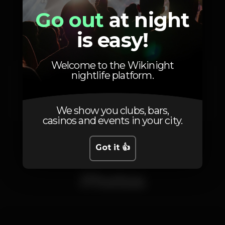
Prices
Go out
at night
is easy!
Welcome to the Wikinight
7
nightlife platform.
Pré-venda
10
Porta
We show you clubs, bars,
casinos and events in your city.
Got it 👍
Photos