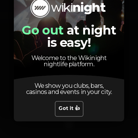
Photos
Go out
at night
is easy!
Welcome to the Wikinight
nightlife platform.
We show you clubs, bars,
casinos and events in your city.
Got it 👍
1