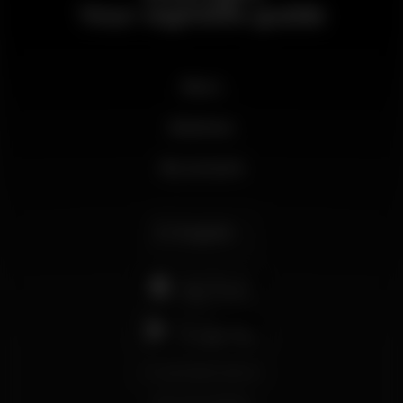
Your nightlife guide
News
Business
My account
English
support@wikinight.eu
Terms and Conditions