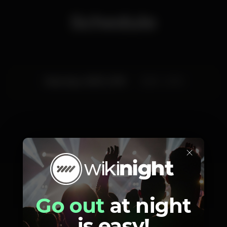
Schedule
Saturday, 16/03, 2019
23:55 - 12:00
×
Artists
Go out
at night
is easy!
Candy Cox
Arvvela
Hard3l