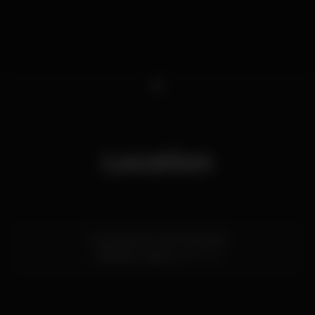
1
Location
Rua Noberto de Oliveira 18
Odivelas,
Lisboa
2675-416