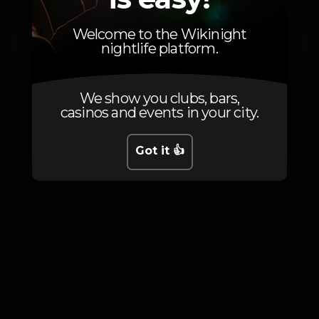
Shiruba
Inside Grooves
Welcome to the Wikinight
nightlife platform.
We show you clubs, bars,
casinos and events in your city.
Photos
Got it 👍