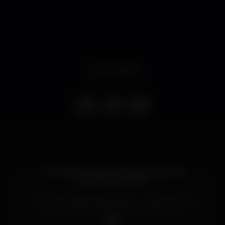
Event ended
A Frenetik Grooves volta para mais uma
Hardgroove Sessions…
Como não podia deixar de ser… para cabeça de
cartaz, temos uma rainha no estilo, com
reconhecimento internacional…