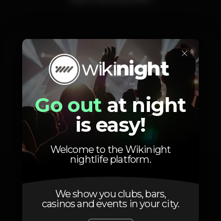
×
Friday, 11/01, 2019
23:30 - 05:00
Go out
at night
is easy!
Photos
Welcome to the Wikinight
nightlife platform.
We show you clubs, bars,
casinos and events in your city.