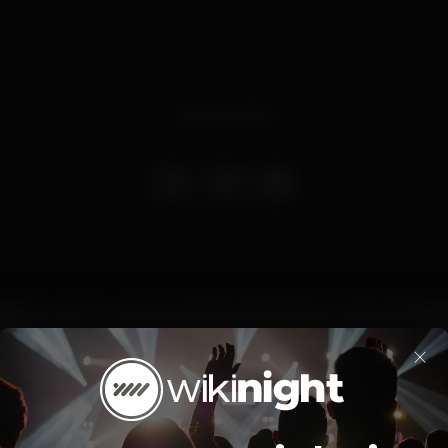
Event ended
 abertura da nova temporada de Jézebel já tem data: dia 18 d
ansformou, ano após ano na "sala de estar" de todos os nossos
×
pronta para vos receber.
 assim como aberta mais uma época Jézebel, contamos com 
Até Jezz,