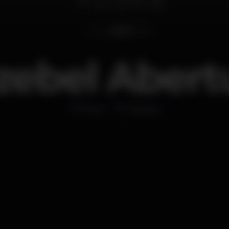
zebel Abert
Disco
Jézebel