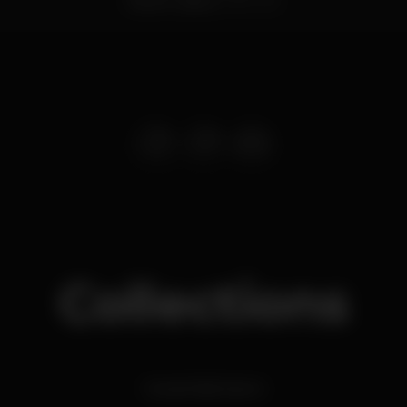
Estoril,
Lisboa
2765-190
Collections
Cascais Nightspots