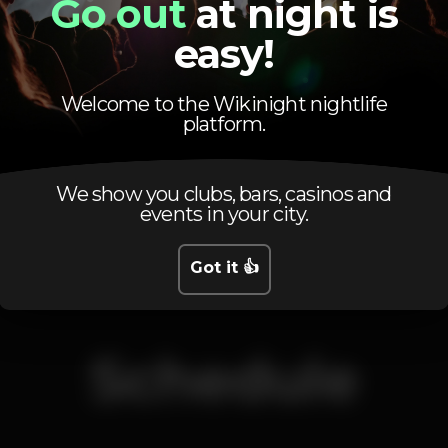
Go out
at night is
easy!
Pista de dança
DJ
Zona de fumadores
Welcome to the Wikinight nightlife
Wi-fi
Acesso fácil
platform.
estoril
festaabertura
We show you clubs, bars, casinos and
events in your city.
Got it 👍
Schedule