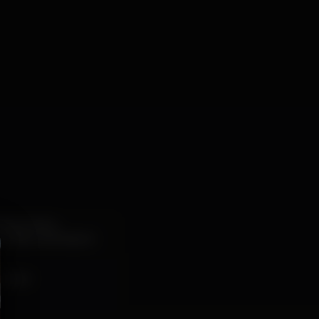
e Novembro.
 amigos, está agora
todos!