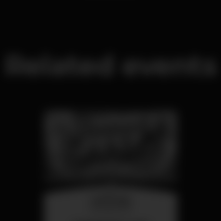
Related events
wednesday
26 aug 23:00