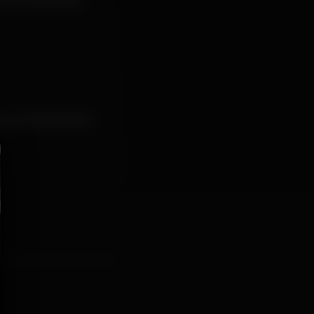
inutos antes para
Lisbon Boat Party!