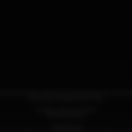
eres que é verdade: todas as quintas-feiras podes estar a bordo
200 pessoas, a festejar sobre o Tejo.
Consegue aqui o teu bilhete
bit.ly/LXBoatParty
O bilhete inclui: