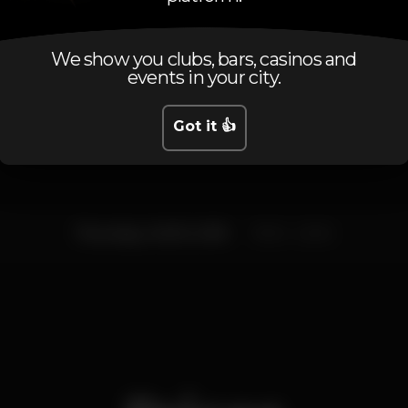
We show you clubs, bars, casinos and
events in your city.
Schedule
Got it 👍
Thursday, 04/10, 2018
19:00 - 23:00