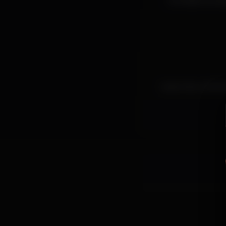
1 entrada na car
Leva o teu cartão