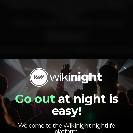
avela Lisbon Boat Party - festa das 19:00 às 23:00 (chega uns m
conhecer a tripulação e os teus companheiros de festa)
1 Welcome Drink
1 Cocktail
+ Afterparty - 1 entrada no Urban Beach ou Lust in Rio
Não fiques em terra
bit.ly/LXBoatParty
 de embarque no telemóvel com o bilhete Fever e dá tudo na 
Tens dúvidas? Contacta-nos aqui:
×
ola@feverup.com
+351 308 800 040"
Go out
at night is
lisboa
boatparty
easy!
Welcome to the Wikinight nightlife
platform.