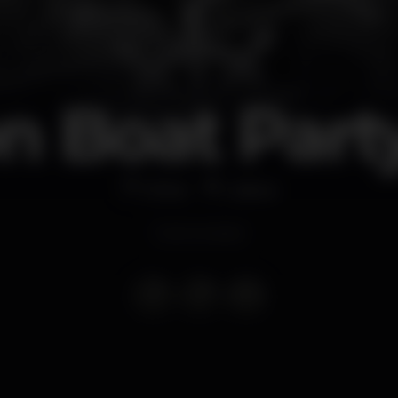
n Boat Part
Other
Lisboa
Event ended