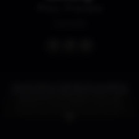
Disco
Taj Cascais
Event ended
Requinte, Mistério e Celebração são os ingredientes
para a primeira noite Masquerade Society em Cascais
esta Sexta-feira 14 de Dezembro no TAJ CLUB.
Atrevimento ou apenas mistério? ?Venham fazer
parte desta noite e deixem-se levar pela música.
Music by Dj Fellaz e Dj Ricardo Coimbra.
Guest | Reserva de mesas e garrafas deve ser feita
através de: