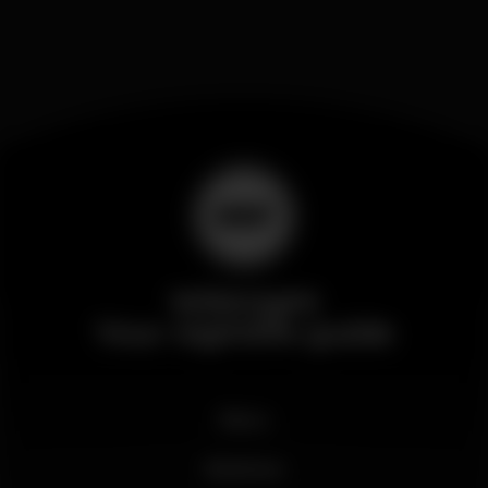
Wikinight
Your nightlife guide
News
Business