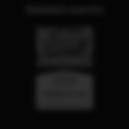
Related events
wednesday
26 aug 23:00
SUMMER FEST 2026
Localização Secreta - Por anunciar