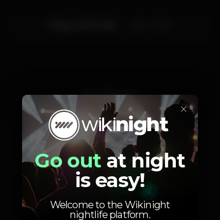
Friday, 14/12, 2018
23:55 - 06:00
Artists
×
Go out
at night
DJ Fellaz
Ricardo Coimbra
is easy!
Welcome to the Wikinight
nightlife platform.