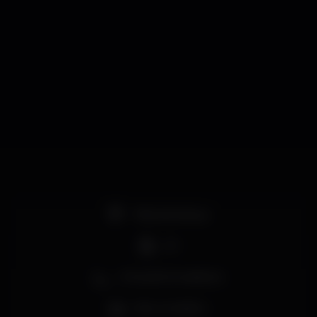
✧ Mensagem privada ou através do +351 914 818
750
✧ Entrada sujeita ao critério da porta
✧ Maiores de 18 anos
Pista de dança
DJ
Zona de fumadores
Bar completo