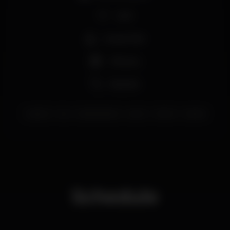
Wi-fi
Acesso fácil
+18 anos
Karaoke
tajclub
taj
tajclubcascais
party
dance
cascais
Schedule