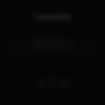
Location
Travessa Visconde da Luz
Cascais,
Lisboa
2750-414