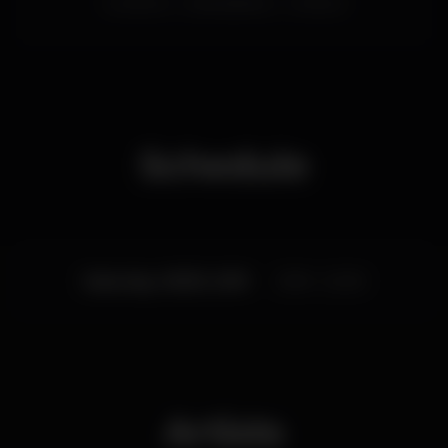
concertos
coliseudelisboa
mishlawi
apresentações em nome próprio em Lisboa e Porto
e o artista irá apresentar temas do seu próximo
álbum que será editado pela Island Records editora
responsável pelo catálogo de artistas como Drake,
Ariana Grande, Kid Cudi, entre outros - e que está
actualmente em fase de composição em parceria
com o produtor português Prodlem.
Schedule
Saturday, 09/03, 2019
21:00 - 22:30
Artists