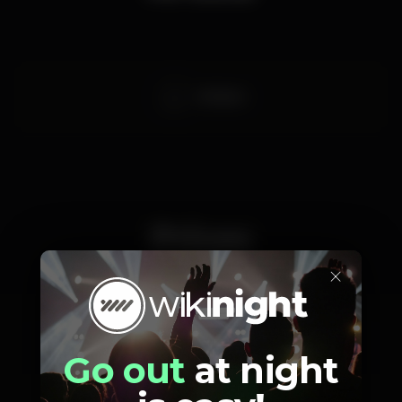
Mishlawi
Prices
×
18
Plateia em
Go out
at night
Pé