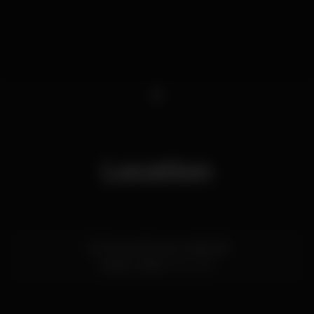
1
Location
R. Portas de Santo Antão 96
Rossio,
Lisboa
1150-269