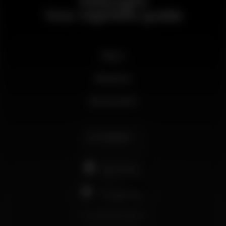
Wikinight
Your nightlife guide
News
Business
My account
English
support@wikinight.eu