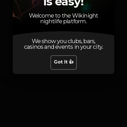
is easy!
18
Balcão
18
Galeria de pé
Welcome to the Wikinight
nightlife platform.
We show you clubs, bars,
casinos and events in your city.
Photos
Got it 👍