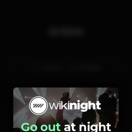
Artists
DJ Lucas
DJ Oceano
×
Prices
Go out
at night