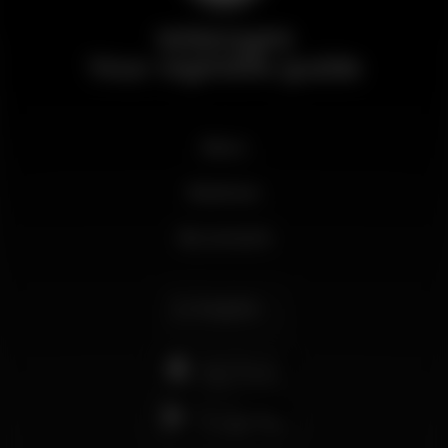
Wikinight
Your nightlife guide
News
Business
My account
English