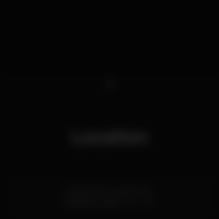
1
Location
Rua da Cintura do Porto
Alcântara,
Lisboa
1200-109