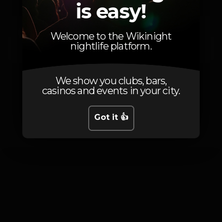
is easy!
10
Entrada
Welcome to the Wikinight
oferta de 1 bebida branca de serviço ou 2 de
nightlife platform.
cápsula
We show you clubs, bars,
casinos and events in your city.
Photos
Got it 👍