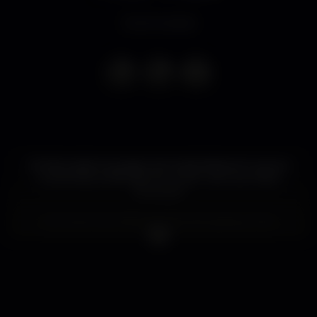
Event ended
Já não podemos passar sem estas festas em que as
tuas tardes preferidas se tornam nas tuas noites
favoritas !!!
Convocam-se todos os mukuetos para, juntos,
fazermos mais uma festa de arromba até o sol
nascer!!
Dress Code
Elegant (não será permitida a entrada a vestuário
casual ou desportivo).