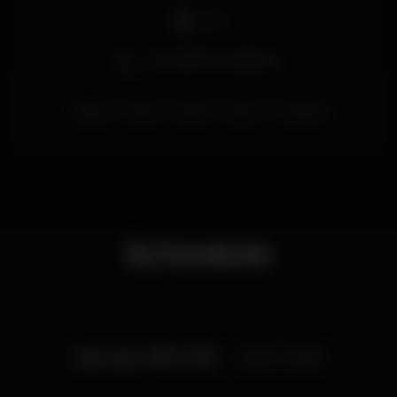
DJ
Zona de fumadores
lisboa
santos
krystal
party
mukueto
Schedule
Saturday, 15/09, 2018
23:30 - 06:00