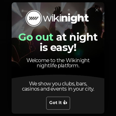
×
Photos
Go out
at night
is easy!
Welcome to the Wikinight
nightlife platform.
We show you clubs, bars,
casinos and events in your city.
Got it 👍