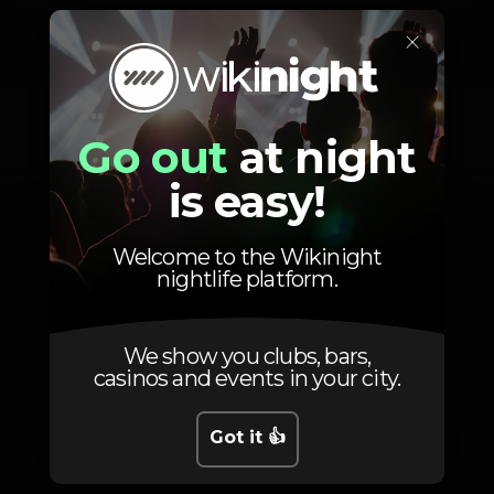
×
Photos
Go out
at night
is easy!
Welcome to the Wikinight
nightlife platform.
We show you clubs, bars,
casinos and events in your city.
Got it 👍