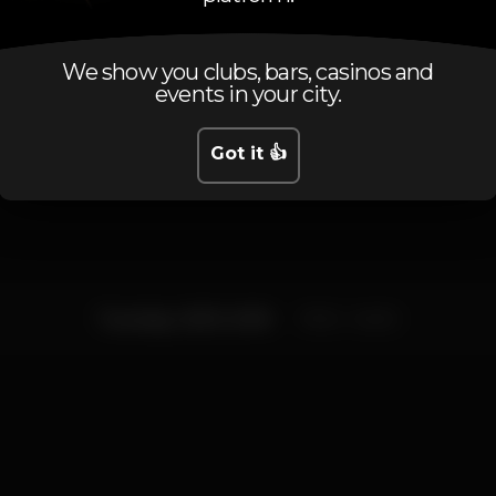
We show you clubs, bars, casinos and
events in your city.
Schedule
Got it 👍
Tuesday, 16/10, 2018
19:30 - 04:00