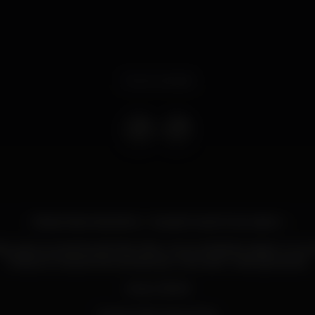
Event ended
Noites Kizomba Retro - Krystal Grand Club Lisbon
iras, para os amantes de Kizomba, uma verdadeira viagem no t
todas as músicas intemporais que marcaram várias gerações.
Início: 23h30