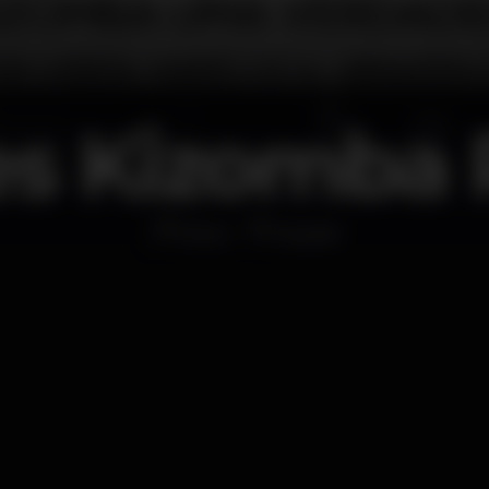
es Kizomba 
Disco
Krystal