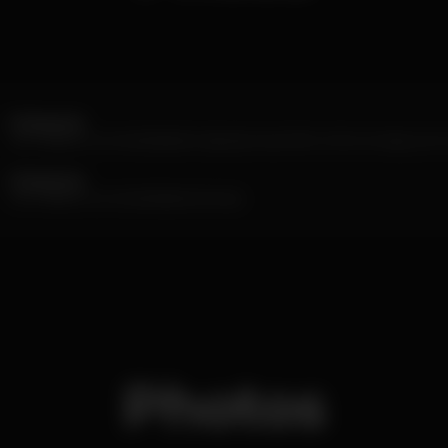
Consumo
com direito a uma bebida de cápsula a escolher entre cerveja, sum
Consumo
com direito a uma bebida de serviço
Photos