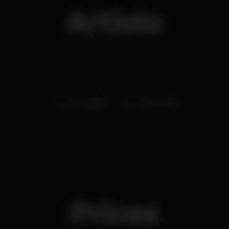
Artists
Vitor Black
Devon Ross
Prices