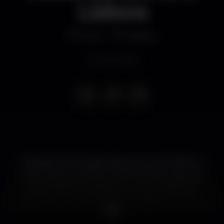
Lisboa
Disco
Plateau
Event ended
A Cascais FM-105.4 volta mais uma vez ao Plateau, a
mítica Casa do Pop&Rock de Lisboa, para mais uma
noite inesquecível. Depois de 3 eventos Esgotados,
e após insistentes pedidos, voltam as músicas do
"Rock da Linha", pela mão do DJ | Miguel Ventura.
Dia 31 de Maio, 6a Feira, Festa da 105.4 Cascais no
Plateau (Oficial). Não Faltem!