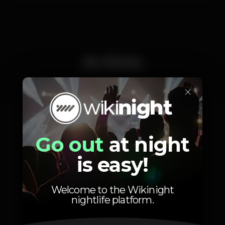
Artists
×
Miguel Ventura
Go out
at night
is easy!
Welcome to the Wikinight
Photos
nightlife platform.