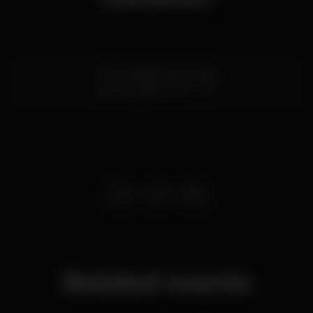
Rua escadinhas da praia
Santos,
Lisboa
1200-769
Related events