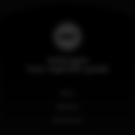
Wikinight
Your nightlife guide
News
Business
My account