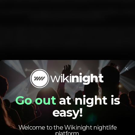
ãos e músicos estão de regresso à estrada com um novo espect
 um quarteto de cordas muito singular, um baterista/percussio
panóplia de pianos e sintetizadores.
áculo estão dois pianos semi-generativos que se tocam a si m
raram dois anos a desenvolver. Eles são simultaneamente u
arte integral da performance graças à sua natureza generati
oam um pouco diferentes conferindo a cada espectáculo um c
×
coliseudelisboa
coliseu
Go out
at night is
easy!
Welcome to the Wikinight nightlife
platform.