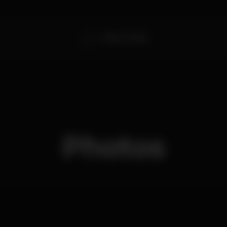
Ólafur Arnalds
Photos