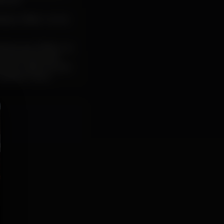
áculo.
nista e Ólafur numa
esmos que Ólafur e a
ma ferramenta de
va. De cada vez que
arácter único.