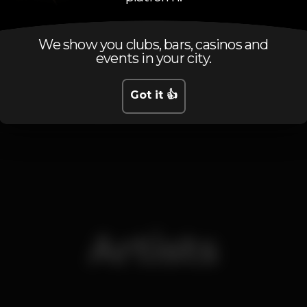
Schedule
We show you clubs, bars, casinos and
events in your city.
Got it 👍
Wednesday, 13/03, 2019
20:00 - 23:00
Artists