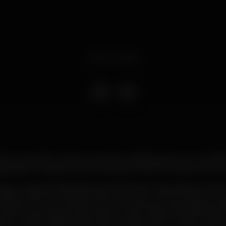
Event ended
tista, compositor, músico e produtor já distinguido com um BA
igressão mundial actual, a primeira que faz em mais de três ano
ão europeia da digressão completamente esgotada, incluin
l Albert Hall, em Londres, Ólafur anunciou um novo álbum, r
e Agosto com selo da Mercury KX. Os primeiros dois singles do ál
ema "unfold" apaixonaram fãs por todo o globo. E agora, Ólafur