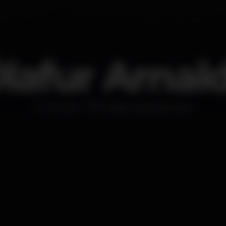
lafur Arnal
Concert
Coliseu dos Recreios