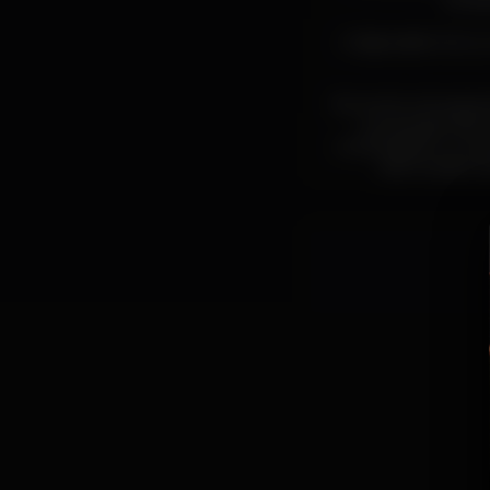
artes
A digressão inclui
No centro do espect
sua equipa demo
composição e uma p
são tocados s