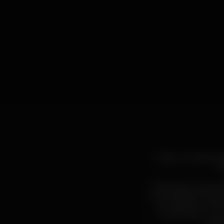
Ólafur Arnalds, ar
d
Depois de uma secç
no prestigiado Roya
ser editado a 24 d
"re:member" e o t