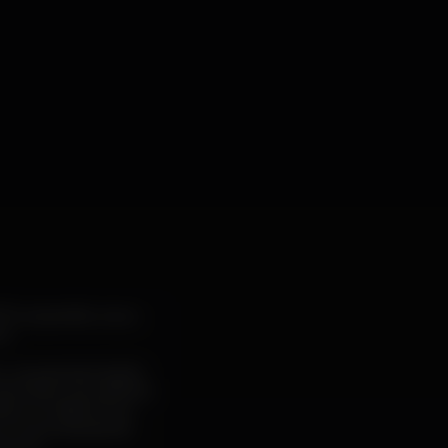
FTA, expandiu a sua
s.
do uma apresentação
e:member, que deverá
bum, a faixa título
 e a sua equipa de