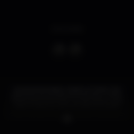
Event ended
Quartas da Sacanagem, chegam ao Theatro Club
para animar as tuas noites de quarta-feira. O melhor
da Kizomba & World Music com diversos dj's e vários
estilos musicais que não te vão deixar ficar parado.
Dia 3 vem à inauguração das nossas quartas feiras,
dançar ao ritmo do Deejay Hegza.