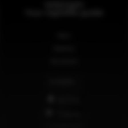
Wikinight
Your nightlife guide
News
Business
My account
English
support@wikinight.eu