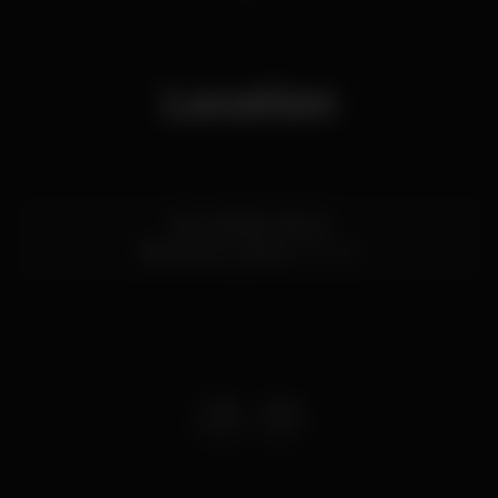
Location
Alto da Bela Vista 18
São Marcos,
Lisboa
2735-521