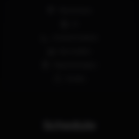
Reservas e mais informação : Sandra Santos 919 122
081
Pista de dança
Não vais querer perder ;)
DJ
Zona de fumadores
Bar completo
Máquina de tabaco
Privados
Schedule