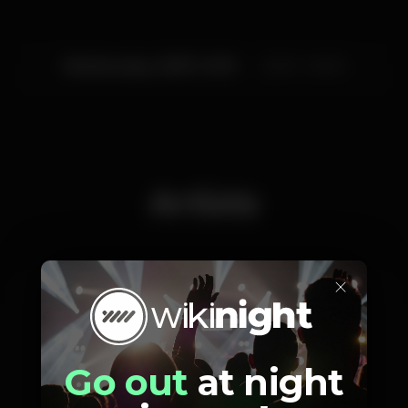
Wednesday, 03/07, 2019
22:00 - 05:00
Artists
×
Deejay Hegza
Go out
at night