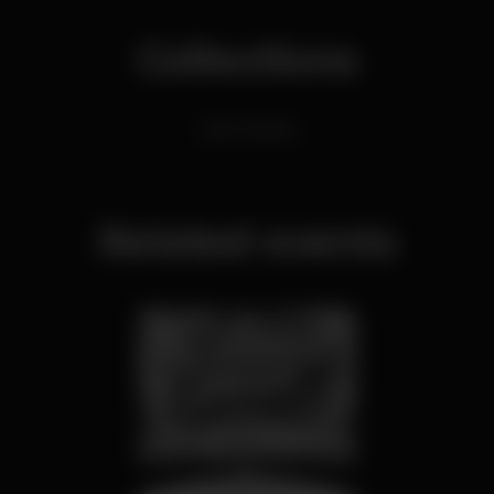
Collections
Latin Parties
Related events