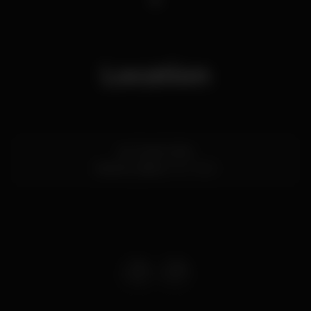
Location
Av. 24 de Julho
Santos,
Lisboa
1200-869