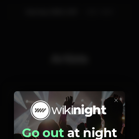
Saturday, 08/06, 2019
23:55 - 06:00
Artists
×
Ivo
Pedro Machado
Gonçalo Ferro
Pedritu Meneses
Go out
at night