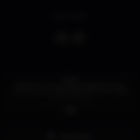
Event ended
Já rola!
Rolézinho é o novo conceito aos sábados, no club
mais exclusivo da capital! Noites descomprometidas
e com muito funk.
DRESS CODE: Casual chique
Cheers,
ESN Lisboa Team
Pista de dança