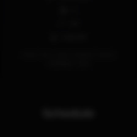
DJ
Wi-fi
Acesso fácil
lisboa
funk
mome
MOMEnts
erasmus
MOMElisbon
lisbon
Schedule