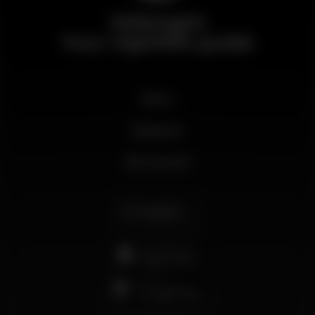
Wikinight
Your nightlife guide
News
Business
My account
English