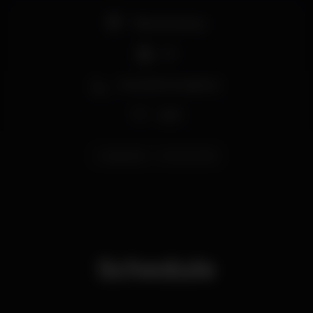
Pela primeira vez em Portugal: Sistah Awa & Blak
Omolo
Pista de dança
DJ
Zona de fumadores
Wi-fi
caisdosodre
TitanicSurMer
Schedule