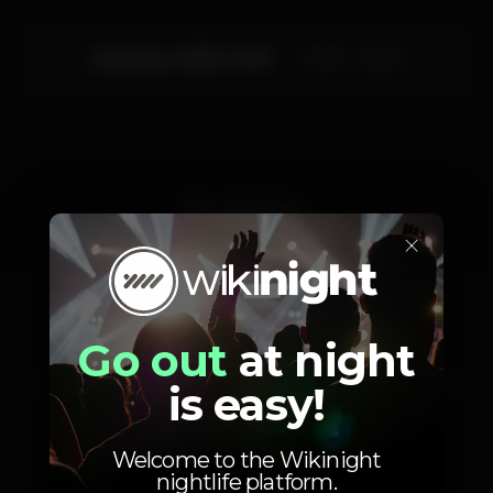
Saturday, 02/06, 2018
22:00 - 06:00
Artists
×
Go out
at night
Sistah Awa & Blak Omolo
is easy!
Welcome to the Wikinight
nightlife platform.