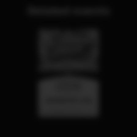
Related events
wednesday
26 aug 23:00
SUMMER FEST 2026
Localização Secreta - Por anunciar