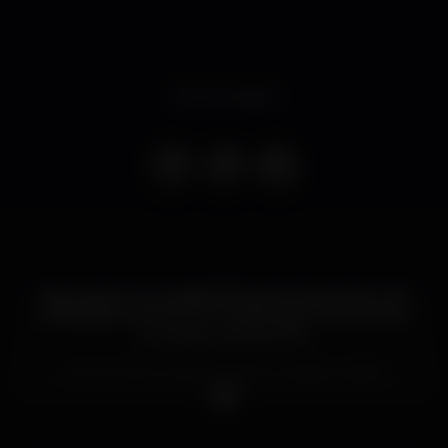
Event ended
Associação Kumunidadi di Rubera, Rubera Records
e Bottafyah Eventos, em colaboração com Rototom
Sunsplash, apresentam:
ROTOTOM LAUNCH PARTY LISBOA 2018!!!
Dia 2 de Junho no Titanic Sur Mer