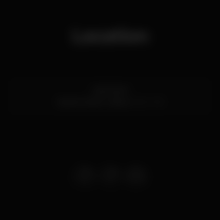
Location
Cais Sodré
Cais do Sodré,
Lisboa
1200-109