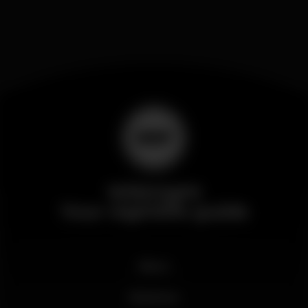
Wikinight
Your nightlife guide
News
Business