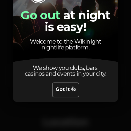
Go out
at night
is easy!
Artists
Welcome to the Wikinight
nightlife platform.
We show you clubs, bars,
casinos and events in your city.
YRN
Dj MT
Got it 👍
Location