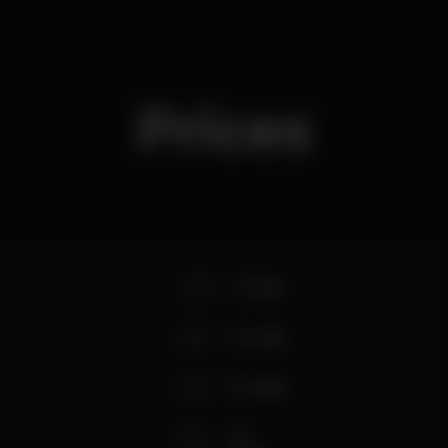
Prices
8
1º Lote
10
2º Lote
12
3º Lote
14
4º