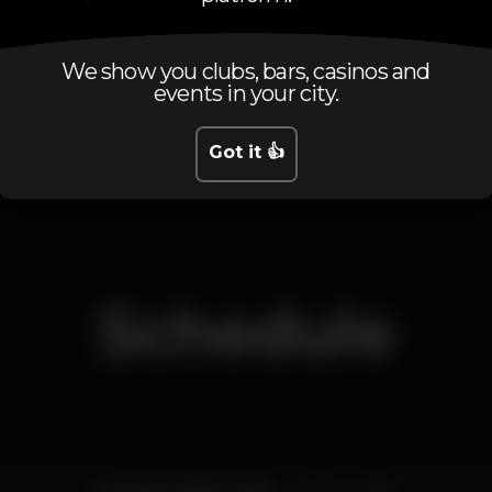
✖ Abertura de Portas ::
00.00h ◴
✖ Início do Espectáculo ::
We show you clubs, bars, casinos and
00.30h ◵
events in your city.
 melhor da cidade para animar a malta no palco até as 06h00
Got it 👍
os bilhetes tem bar aberto durante toda a noite a bebidas de s
Schedule