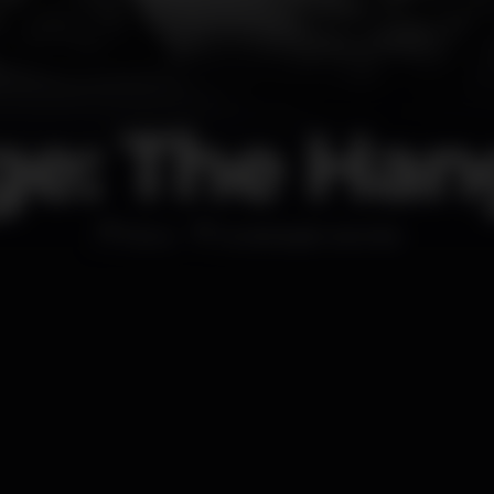
ge: The Han
Disco
localização secreta