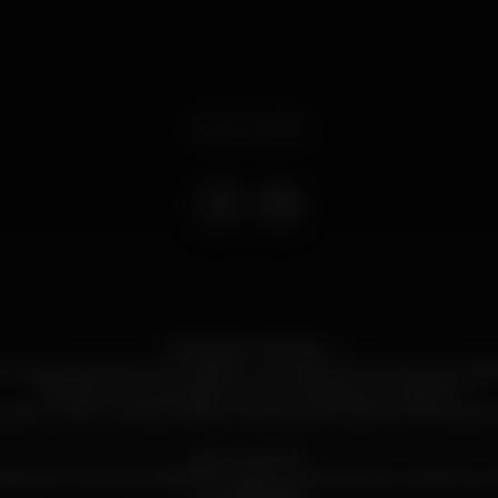
Event ended
ATENÇÃO LISBOA! ?
m nos apresentamos na capital, num espectáculo sem precede
Preparem-se para algo que só conseguem imaginar!
sabem como começa a festa, mas ninguém sabe como poderá 
Quem somos?
ão de '90, somos rebeldes, criativos, irreverentes, modernos, c