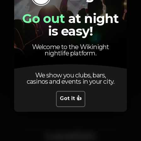
Go out
at night
is easy!
Welcome to the Wikinight
nightlife platform.
We show you clubs, bars,
casinos and events in your city.
Got it 👍
1
Location