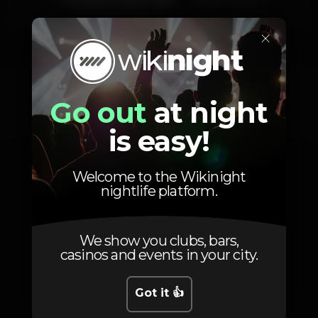
×
Photos
Go out
at night
is easy!
Welcome to the Wikinight
nightlife platform.
We show you clubs, bars,
casinos and events in your city.
Got it 👍