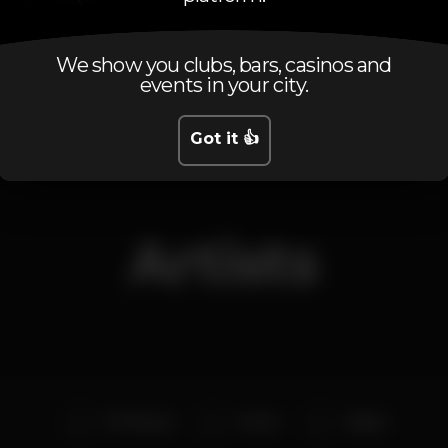
Friday, 24/05, 2019
23:45 - 06:00
We show you clubs, bars, casinos and
events in your city.
Got it 👍
Artists
DJ Stingray
Dexter
Ka§par