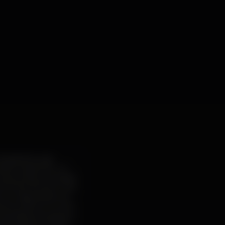
d global surge
transformação de um
nas scenes europeias
rónica foi lento mas
e no mapa ainda nos
enny Dixon Jr e Carl
contestados do género