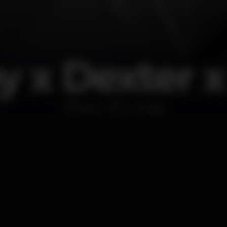
y x Dexter 
Disco
Lux Frágil