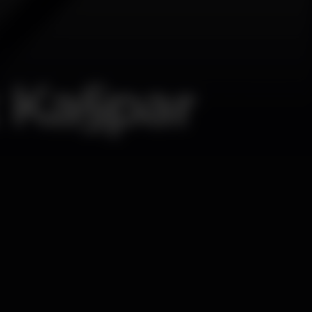
x Ka§par