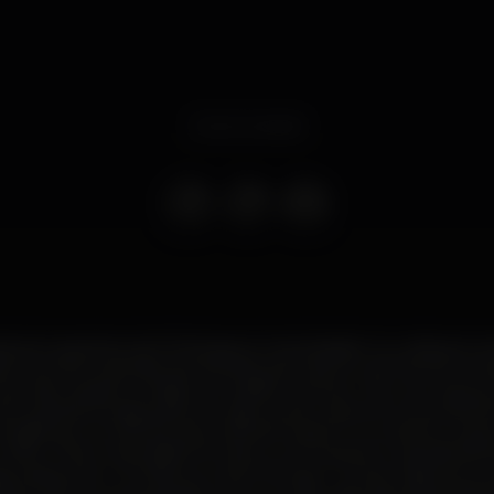
Event ended
adual e paciente, de DJ Stingray à notoriedade no undergroun
 à recente explosão de interesse pelo electro de Detroit; a 
ic das margens, rodado por paixão na Motor City e em peque
to global encabeçado por alguns dos maiores nomes da elect
rtiginoso nos últimos anos. Sherard Ingram, no entanto, surg
Urban Tribe, na lendária Mo Wax e com a ajuda no estúdio de K
ray passa a ser o DJ das tours dos Drexciya - ícones maiores in