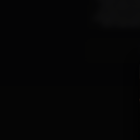
- e a partir daí co
profundamente De
futurista, com cor
Lardossa, fez de In
dia 24 regressa 