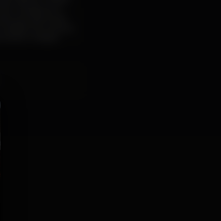
as cabines. O estilo
ico vertiginoso e
vales submarinos de
tunidade. No próximo
 Dexter e Kaspar.