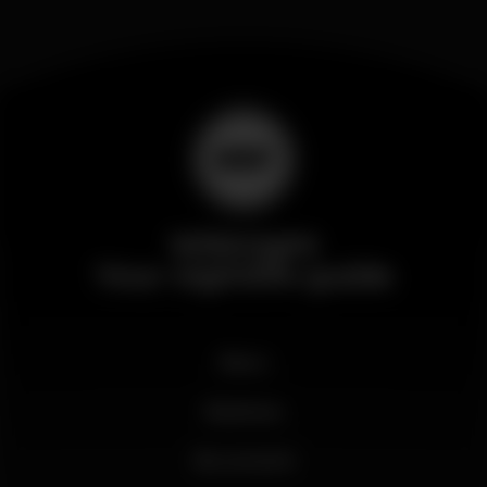
Wikinight
Your nightlife guide
News
Business
My account