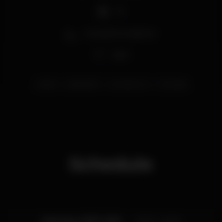
DJ
Zona de fumadores
Wi-fi
lisboa
caisdosodre
musicaaovivo
riverouge
Schedule
Saturday, 21/07, 2018
22:00 - 04:00