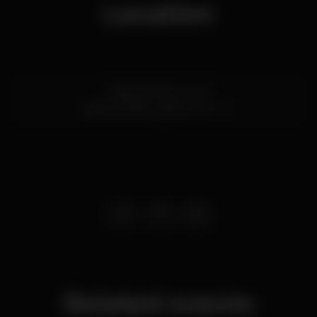
Location
Praça de Dom Luís I
Cais do Sodré,
Lisboa
1200-161
Related events