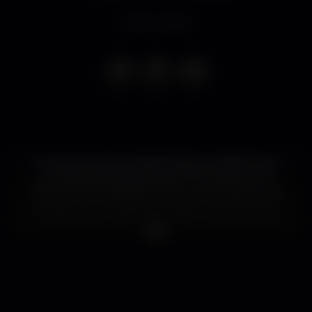
Event ended
O nome vem da carreira de skater profissional e é
uma derivação das palavras switch stance, uma
manobra da modalidade. Marco Antão define a sua
música como estranha, sonhadora, experimental,
introspectiva e mística e por isso os seus sets são
uma mescla de tudo isto. Com carreira internacional
cada vez mais forte, é também produtor, sobretudo
um seeker de sons originais: “Acredito que nem
tudo está ainda criado, composto, escrito ou
cantado, porque há infinitas possibilidades”, resume.