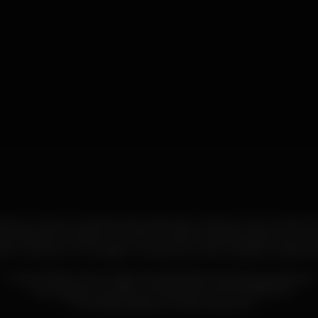
arço marca o regresso das noites de música ao vivo ao TAJ CL
ers Break the Kids e com eles o melhor das décadas de 90 e 
rdo Coimbra numa viagem musical que não vai deixar a pista in
Guest | Reserva de mesas e garrafas deve ser feita através de:
✧ Mensagem privada ou através do +351 914 818 750
✧ Entrada sujeita ao critério da porta