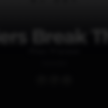
rs Break T
Disco
Taj Cascais
Event ended