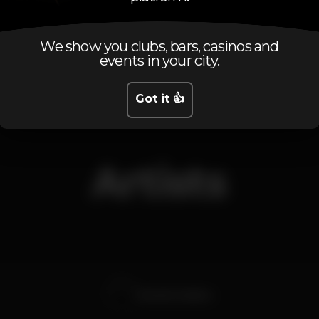
Sunday, 03/03, 2019
23:55 - 06:00
We show you clubs, bars, casinos and
events in your city.
Got it 👍
Artists
Ricardo Coimbra