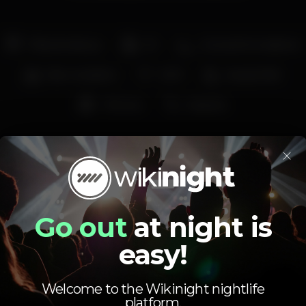
Pista de dança
DJ
Zona de fumadores
Bar completo
Wi-fi
Acesso fácil
+18 anos
Karaoke
×
Go out
at night is
Schedule
easy!
Welcome to the Wikinight nightlife
platform.