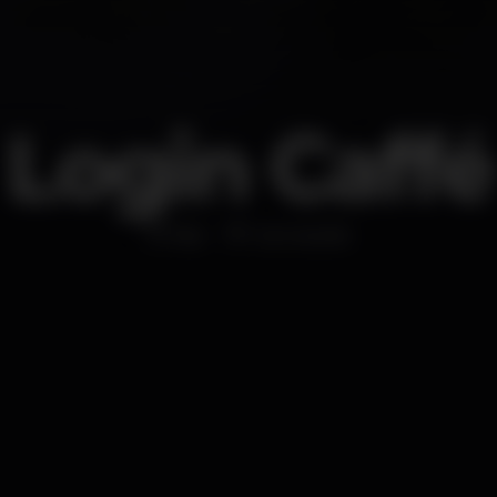
Login Caffé
Bar
Carnaxide