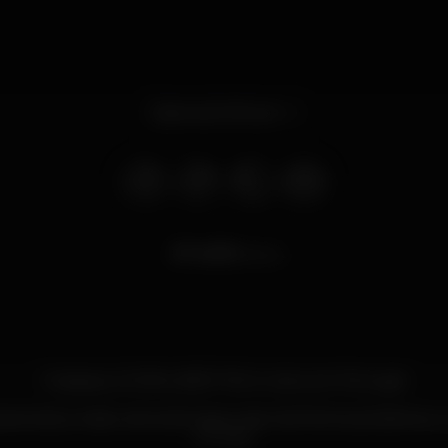
Opens at 5.00 pm
6.872
views
O espaço LOGIN LASER TAG é único em Portugal.
a total, a maior arena de Jogos Laser da Península Ibérica e
Europa.