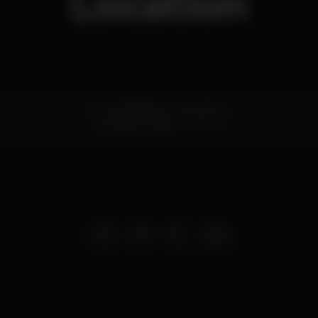
Location
R. Proletariado 2, armazém 3
Carnaxide,
Lisboa
2790-138