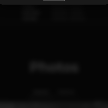
Thursday
5.00 pm
-
11.00 pm
Friday
5.00 pm
-
1.00 am
Saturday
10.00 am
-
1.00 am
Sunday
10.00 am
-
8.00 pm
Photos
Interior
Exterior