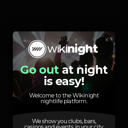
×
Go out
at night
is easy!
Welcome to the Wikinight
nightlife platform.
We show you clubs, bars,
casinos and events in your city.