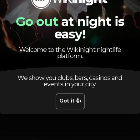
Pista de dança
DJ
Zona de fumadores
Bar completo
Wi-fi
Go out
at night is
easy!
planoB
porto
Welcome to the Wikinight nightlife
platform.
We show you clubs, bars, casinos and
events in your city.
Schedule
Got it 👍