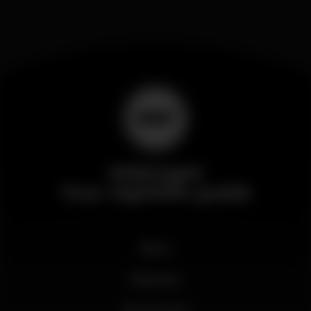
Wikinight
Your nightlife guide
News
Business
My account