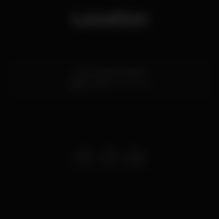
Location
Rua Conde de Vizela
Baixa,
Porto
4050-640