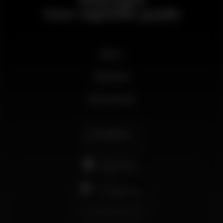
Wikinight
Your nightlife guide
News
Business
My account
English
support@wikinight.eu