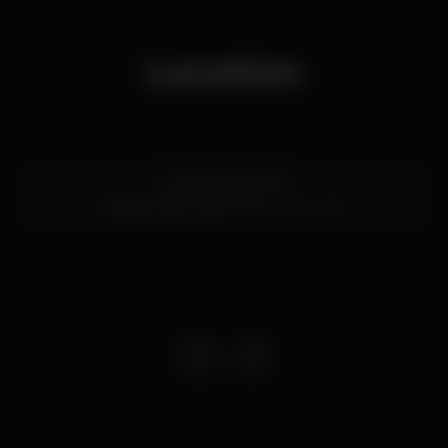
Location
Av. República 1435
Vila Nova de Gaia,
Porto
4430-999