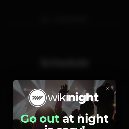
Comida / bebida
Schedule
×
Thursday, 15/11, 2018
21:00 - 22:00
Go out
at night