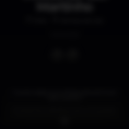
Martinho
Other
Vila Nova de Gaia
Event ended
O evento realizar-se-à no Restaurante do El Corte
Inglés Gaia, piso 6.
Em Novembro os dias são já muito curtos, anoitece
mais cedo, o frio começa a notar-se e começam as
matanças do porco para o fumeiro.