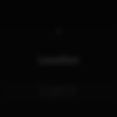
1
Location
Pc. Gonçalves Zarco
Foz,
Porto
4100-274