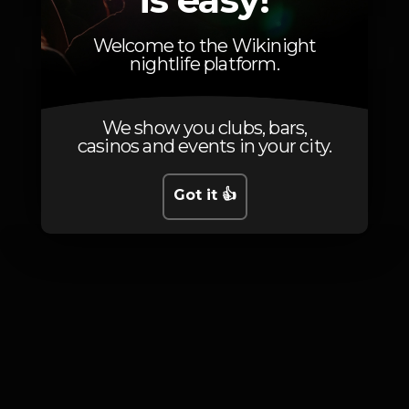
Monday, 31/12, 2018
23:30 - 06:00
Welcome to the Wikinight
nightlife platform.
We show you clubs, bars,
casinos and events in your city.
Photos
Got it 👍