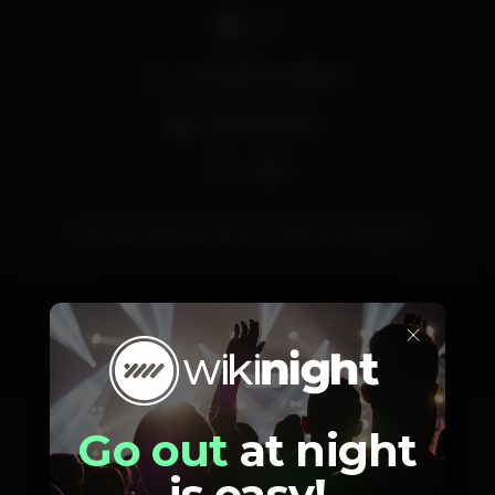
DJ
Zona de fumadores
Bar completo
Wi-fi
party
grupok
porto
reveillon
kasadapraia
×
Schedule
Go out
at night
is easy!