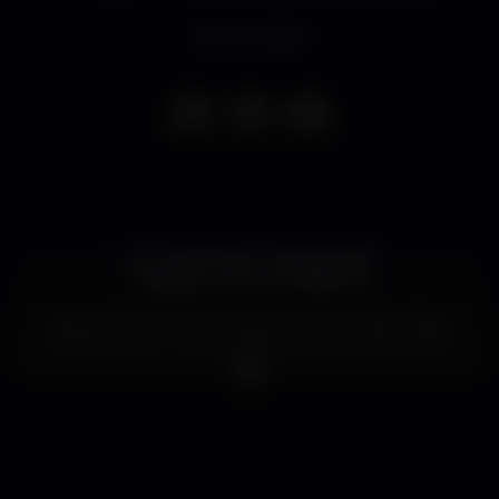
Event ended
Le Grand Finale - Kasa da Praia
Passagem de Ano 2018/2019
Kasa da Praia, projeto da autoria do arquiteto Filipe
Oliveira Dias, é o culminar de longos anos de espera,
ocupando o antigo edifíco da sub-estação de
abastecimento de energia dos elétricos, na praia
Internacional do Porto, e que nos anos de
1980/1990 acolheu o Colégio Luso Internacional.
O resultado? Uma experiência única e envolvente
onde a fusão da cor e da alegria se encontram na