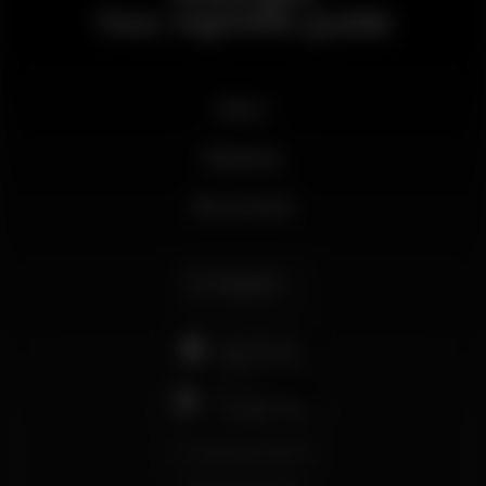
Your nightlife guide
News
Business
My account
English
support@wikinight.eu